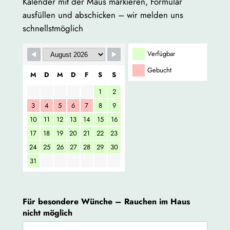
Kalender mit der Maus markieren, Formular
ausfüllen und abschicken – wir melden uns
schnellstmöglich
Verfügbar
Gebucht
M
D
M
D
F
S
S
1
2
3
4
5
6
7
8
9
10
11
12
13
14
15
16
17
18
19
20
21
22
23
24
25
26
27
28
29
30
31
Für besondere Wünche – Rauchen im Haus
nicht möglich