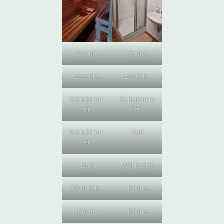
Sauna
Sauna
Essecke
Essecke
Schlafzimm
Schlafzimm
er
er
Schlafzimm
Bad
er
Bad
Wohnecke
Wohnecke
Küche
Küche
Küche