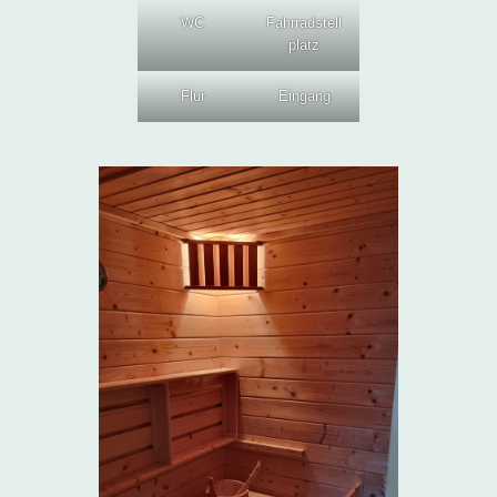
WC
Fahrradstell
platz
Flur
Eingang