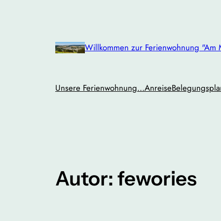
Zum
Inhalt
springen
Willkommen zur Ferienwohnung "Am M
Unsere Ferienwohnung…
Anreise
Belegungspla
Autor:
fewories