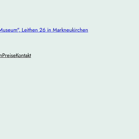
useum", Leithen 26 in Markneukirchen
n
Preise
Kontakt